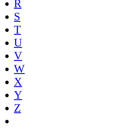
R
S
T
U
V
W
X
Y
Z