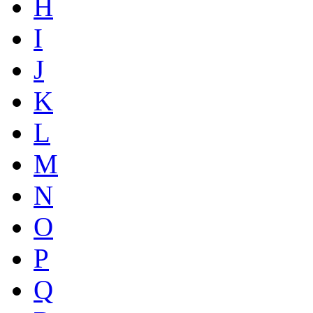
H
I
J
K
L
M
N
O
P
Q