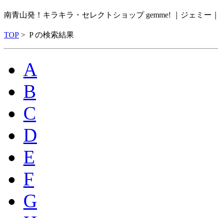
南青山発！キラキラ・セレクトショップ gemme! ｜ジェミ
TOP
> P の検索結果
A
B
C
D
E
F
G