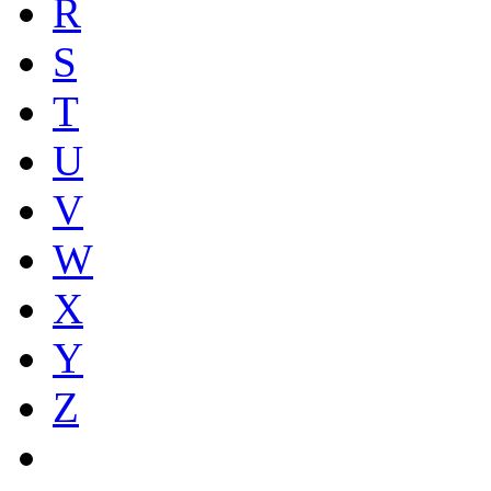
R
S
T
U
V
W
X
Y
Z