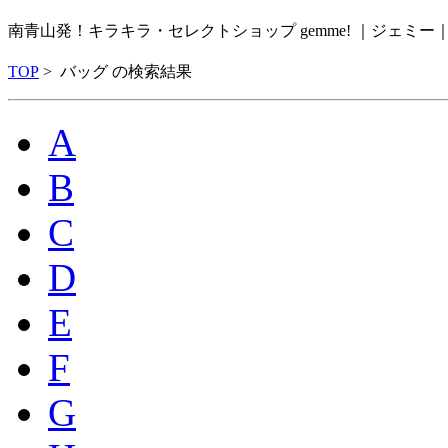
南青山発！キラキラ・セレクトショップ gemme! ｜ジェミ
TOP
> バッグ の検索結果
A
B
C
D
E
F
G