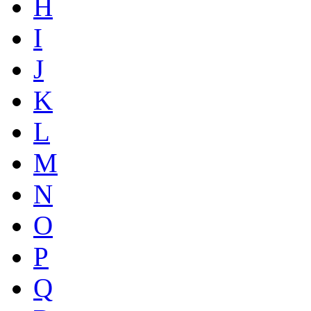
H
I
J
K
L
M
N
O
P
Q