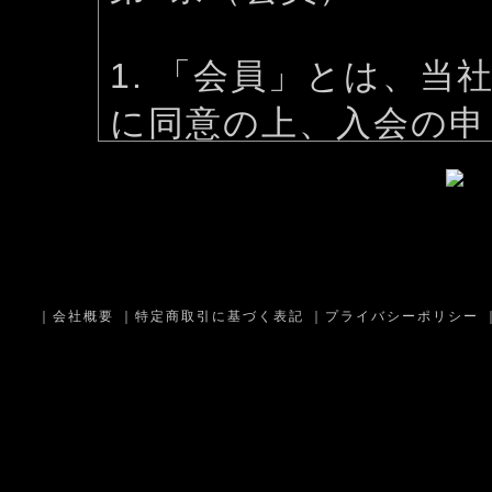
1. 「会員」とは、
に同意の上、入会の申
す。
2. 「会員情報」と
の属性に関する情報お
歴等の情報をいいます
｜
会社概要
｜
特定商取引に基づく表記
｜
プライバシーポリシー
3. 本規約は、すべ
時および登録後にお守