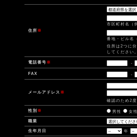
市区町村名（
住所
※
番地・ビル名（例
住所は2つに
してください
電話番号
※
-
FAX
-
メールアドレス
※
確認のため2
性別
※
男性
女
職業
生年月日
年