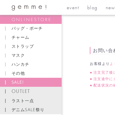
event
blog
new
バッグ・ポーチ
チャーム
ストラップ
お問い合
マスク
お客様より
よ
ハンカチ
注文完了後
その他
注文途中に
SALE!
配送状況の
OUTLET
ラスト一点
デニムSALE祭り