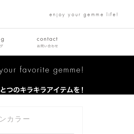
enjoy your gemme life!
ンカラー