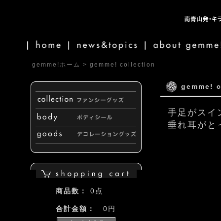
gemme!ホーム
>
gemme! collection
gemme! c
手足がスイ
垂れ耳がと
商品数：
0点
合計金額：
0円