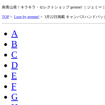
南青山発！キラキラ・セレクトショップ gemme! ｜ジェミ
TOP
>
Luxe by gemme!
>
3月22日掲載 キャンバスハンドバッ
A
B
C
D
E
F
G