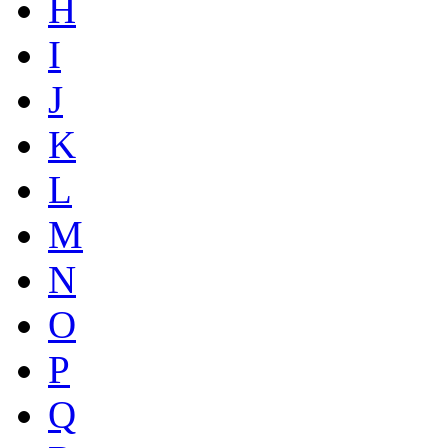
H
I
J
K
L
M
N
O
P
Q