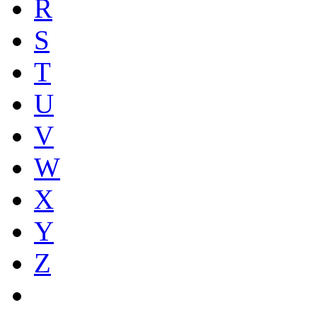
R
S
T
U
V
W
X
Y
Z