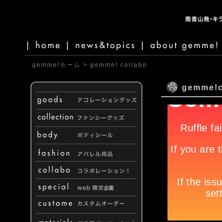
gemme!ホーム
>
gemme! collabo
gemme!