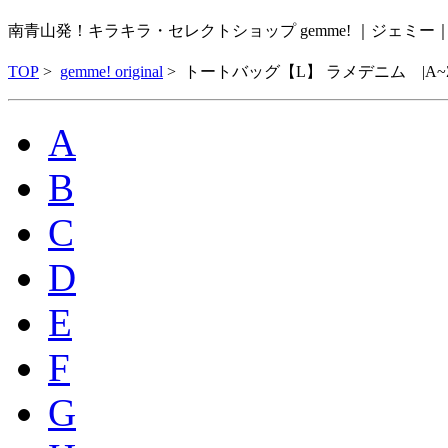
南青山発！キラキラ・セレクトショップ gemme! ｜ジェミ
TOP
>
gemme! original
>
トートバッグ【L】 ラメデニム |A~Z
A
B
C
D
E
F
G