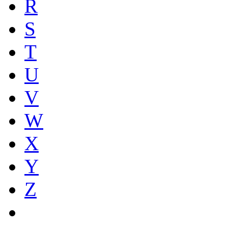
R
S
T
U
V
W
X
Y
Z