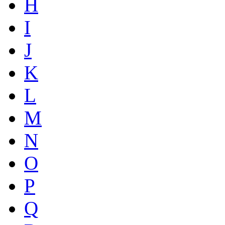
H
I
J
K
L
M
N
O
P
Q