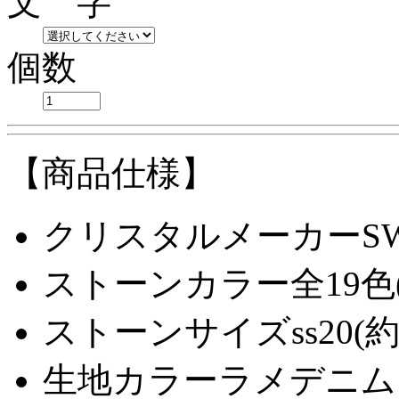
文 字
個数
【商品仕様】
クリスタルメーカー
S
ストーンカラー
全19
ストーンサイズ
ss20(
生地カラー
ラメデニム