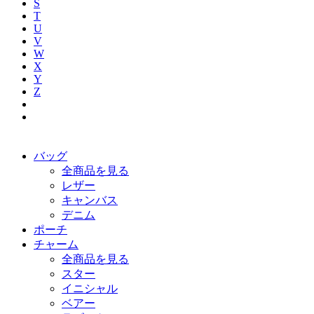
S
T
U
V
W
X
Y
Z
バッグ
全商品を見る
レザー
キャンバス
デニム
ポーチ
チャーム
全商品を見る
スター
イニシャル
ベアー