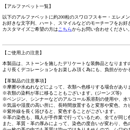
【アルファベット一覧】
以下のアルファベットに約200粒のスワロフスキー・エレメ
お好きな文字列、ハート、スマイルなどのモーチーフをお好
カスタマイズご希望の方は
こちら
からお問い合わせください
【ご使用上の注意】
本製品は、ストーンを施したデリケートな装飾品となります
より長くデコレーションをお楽しみ頂く為にも、負担がかか
【革製品の注意事項】
※摩擦や水ぬれなどによって、衣類へ色移りする場合があり
※衣類の染料が革に移ることもございます。(ジーンズ等)
※ベンジン、シンナーなどのアルコール系溶剤の使用や、水
※気温や湿度の高い所に、長時間放置すると変形や変色、カ
※紫外線を長く浴びると、変色することがございます。
※革の染色も、職人が手作業で行っているため、全てが同じ
また、革質・革の厚みによって、染色の度合いが変わり、色
※一枚の革の中でも革質は均一ではありませんので、シワや