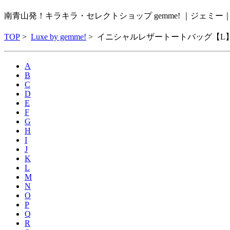
南青山発！キラキラ・セレクトショップ gemme! ｜ジェミ
TOP
>
Luxe by gemme!
>
イニシャルレザートートバッグ【L】 
A
B
C
D
E
F
G
H
I
J
K
L
M
N
O
P
Q
R