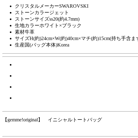
クリスタルメーカー
SWAROVSKI
ストーンカラー
ジェット
ストーンサイズ
ss20(約4.7mm)
生地カラー
ホワイト×ブラック
素材
牛革
サイズ
H(約)24cm×W(約)40cm×マチ(約)15cm(持ち手含ま
生産国(バッグ本体)
Korea
【gemme!original】 イニシャルトートバッグ