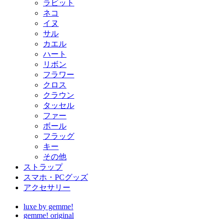
ラビット
ネコ
イヌ
サル
カエル
ハート
リボン
フラワー
クロス
クラウン
タッセル
ファー
ボール
フラッグ
キー
その他
ストラップ
スマホ・PCグッズ
アクセサリー
luxe by gemme!
gemme! original