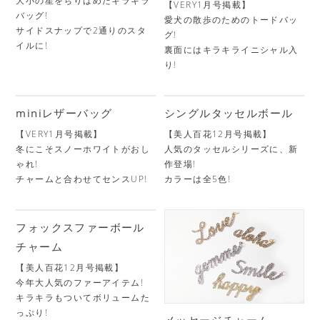
大小の星をちりばめたキラキラ
【VERY1月号掲載】
バッグ!
愛犬の散歩のためのトードバッ
サイドスナップで2通りのスタ
グ!
イルに!
裏面にはキラキライニシャル入
り!
miniレザーバッグ
シングルタッセルボール
【VERY1月号掲載】
【美人百花12月号掲載】
冬にこそスノーホワイトがおし
人気のタッセルシリーズに、新
ゃれ!
作登場!
チャームと合わせてセンスUP!
カラーは全5色!
フォックスファーボール
チャーム
【美人百花12月号掲載】
今年大人気のファーアイテム!
キラキラもついてボリュームた
っぷり!
メッセージチャーム