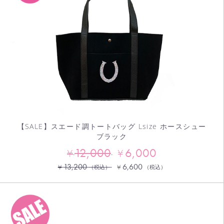
お買い物を続ける
カートへ進む
【SALE】スエード調トートバッグ Lsize ホースシュー
ブラック
12,000
6,000
¥
¥
13,200
6,600
¥
¥
（税込）
（税込）