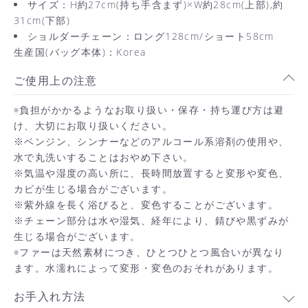
サイズ：H約27cm(持ち手含まず)×W約28cm(上部),約
31cm(下部)
ショルダーチェーン：ロング128cm/ショート58cm
生産国(バッグ本体)：Korea
ご使用上の注意
負担がかかるようなお取り扱い・保存・持ち運び方は避
※
け、大切にお取り扱いください。
※ベンジン、シンナーなどのアルコール系溶剤の使用や、
水で丸洗いすることはおやめ下さい。
※気温や湿度の高い所に、長時間放置すると変形や変色、
カビが生じる場合がございます。
※紫外線を長く浴びると、変色することがございます。
※チェーン部分は水や湿気、経年により、錆びや黒ずみが
生じる場合がございます。
ファーは天然素材につき、ひとつひとつ風合いが異なり
※
ます。水濡れによって変形・変色の
おそれがあります。
お手入れ方法