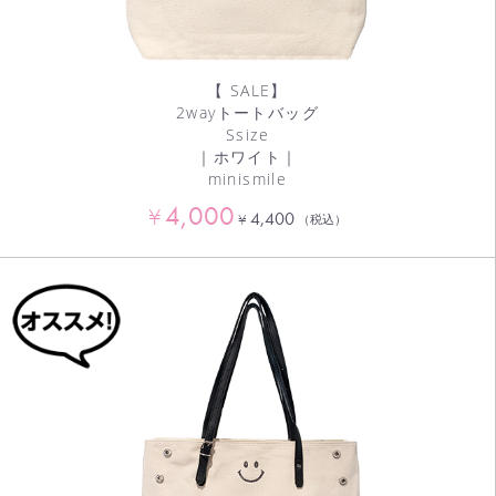
【 SALE】
2wayトートバッグ
Ssize
｜ホワイト｜
minismile
4,000
¥
4,400
¥
（税込）