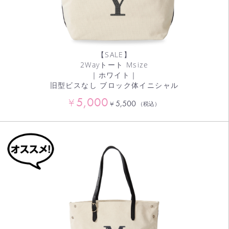
【SALE】
2Wayトート Msize
｜ホワイト｜
旧型ビスなし ブロック体イニシャル
5,000
¥
5,500
¥
（税込）