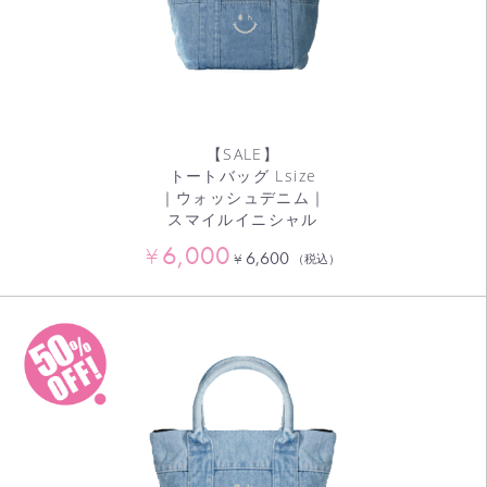
【SALE】
トートバッグ Lsize
｜ウォッシュデニム｜
スマイルイニシャル
6,000
¥
6,600
¥
（税込）