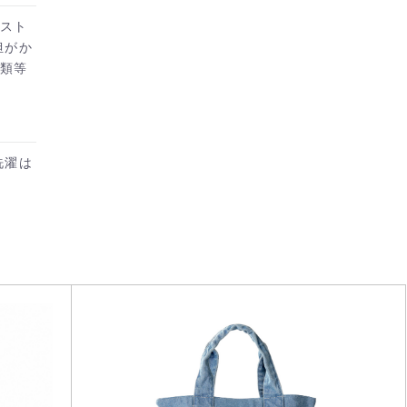
りスト
担がか
衣類等
洗濯は