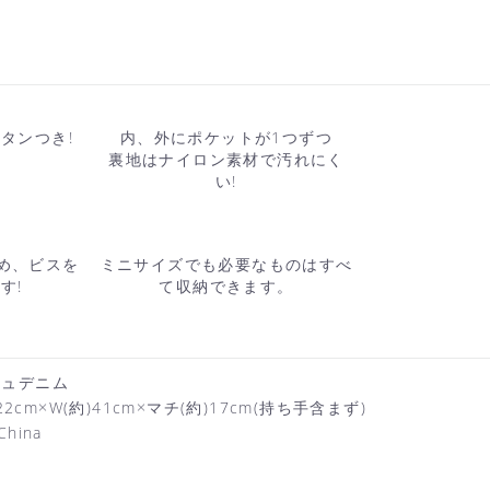
タンつき!
内、外にポケットが1つずつ
裏地はナイロン素材で汚れにく
い!
め、ビスを
ミニサイズでも必要なものはすべ
す!
て収納できます。
シュデニム
22cm×W(約)41cm×マチ(約)17cm(持ち手含まず)
hina