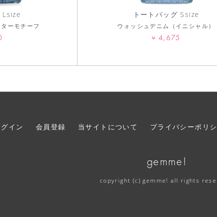
size
トートバッグ Ssize
スターモチーフ
ウォッシュデニム（イニシャル）
0
4,675
¥
ログイン
会員登録
当サイトについて
プライバシーポリ
gemme!
copyright (c) gemme! all rights res