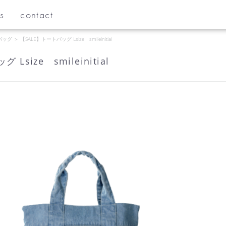
s
contact
バッグ
＞
【SALE】トートバッグ Lsize smileinitial
Lsize smileinitial