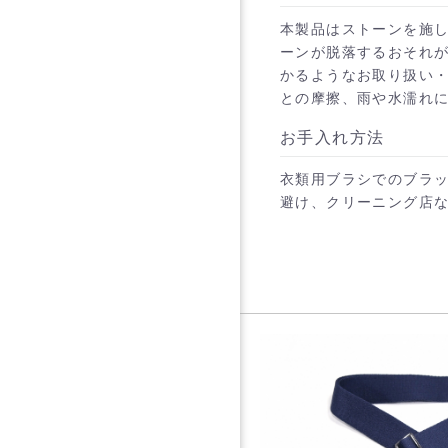
本製品はストーンを施
ーンが脱落するおそれが
かるようなお取り扱い
との摩擦、雨や水濡れ
お手入れ方法
衣類用ブラシでのブラッ
避け、クリーニング店