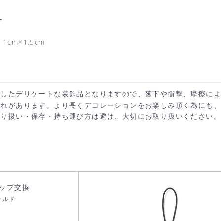
ー
cm×1.5cm
施したデリケートな装飾品となりますので、落下や衝撃、摩擦に
それがあります。より長くデコレーションをお楽しみ頂く為にも
カートへ進む
お買い物を続ける
取り扱い・保存・持ち運び方は避け、大切にお取り扱いください。
ップ交換
ールド