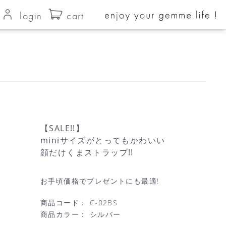
login
cart
【SALE!!】
miniサイズがとってもかわいい
顔だけくまストラップ!!
お手頃価格でプレゼントにも最適!
商品コード：
C-02BS
商品カラー：
シルバー