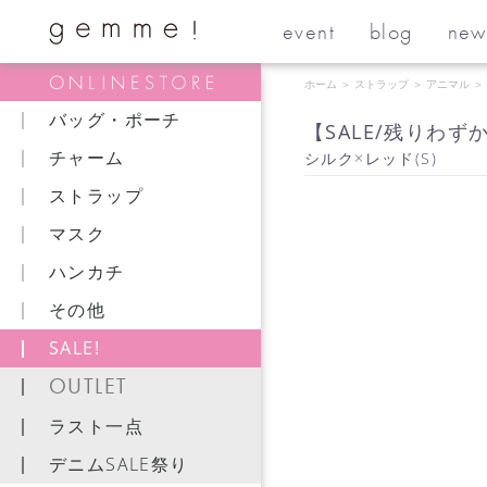
event
blog
new
ホーム
＞
ストラップ
＞
アニマル
＞
バッグ・ポーチ
【SALE/残りわ
チャーム
シルク×レッド(S)
ストラップ
マスク
ハンカチ
その他
SALE!
OUTLET
ラスト一点
デニムSALE祭り