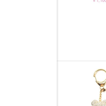
1,10
¥