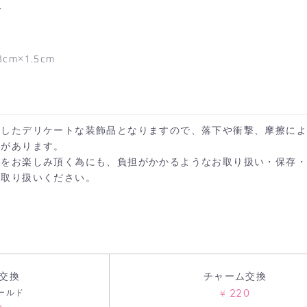
ド
m×1.5cm
施したデリケートな装飾品となりますので、落下や衝撃、摩擦に
れがあります。
カートへ進む
お買い物を続ける
ンをお楽しみ頂く為にも、負担がかかるようなお取り扱い・保存
お取り扱いください。
交換
チャーム交換
220
ールド
¥