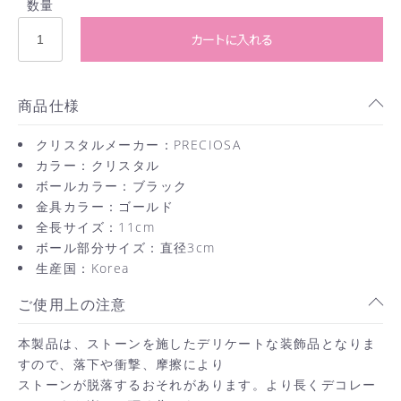
数量
カートに入れる
商品仕様
クリスタルメーカー：PRECIOSA
カラー：クリスタル
ボールカラー：ブラック
金具カラー：ゴールド
全長サイズ：11cm
ボール部分サイズ：直径3cm
生産国：Korea
ご使用上の注意
お買い物を続ける
本製品は、ストーンを施したデリケートな装飾品となりま
すので、落下や衝撃、摩擦により
カートへ進む
ストーンが脱落するおそれがあります。より長くデコレー