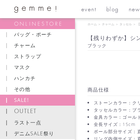
event
blog
new
ホーム
＞
チャーム
＞
タッセル
＞
【
バッグ・ポーチ
【残りわずか】シ
チャーム
ブラック
ストラップ
マスク
ハンカチ
その他
商品仕様
SALE!
ストーンカラー：ク
OUTLET
タッセルカラー：ブ
金具カラー：ゴール
ラスト一点
全長サイズ：15cm
ボール部分サイズ：直
デニムSALE祭り
リング内側サイズ：直