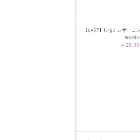
【LAST】large レザー
筆記体Y
25,3
¥