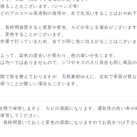
移ることもございます。(ジーンズ等)
などのアルコール系溶剤の使用や、水で丸洗いすることはおやめ
に、長時間放置すると変形や変色、カビが生じる場合がございま
と、変色することがございます。
手作業で行っているため、全てが同じ色に仕上がることはござい
によって、染色の度合いが変わり、色の違いが生じます。
カートへ進む
お買い物を続ける
質は均一ではありませんので、シワやキズの入り具合も同じ商品
。
段階で形を整えておりますが、天然素材ゆえに、左右で革質が異
を保つことが難しい場合もございます。
状態で保管しますと、カビの原因になります。通気性の良い布や
で保管してください。
、長時間置いておくと変色の原因になりますのでお気をつけ下さ