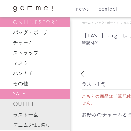
news
contact
ホーム
＞
バッグ・ポーチ
＞
ショル
バッグ・ポーチ
【LAST】larg
チャーム
筆記体Y
ストラップ
マスク
ハンカチ
その他
ラスト1点
SALE!
こちらの商品は「筆記体
OUTLET
せん。
お好みのチャームと
ラスト一点
デニムSALE祭り