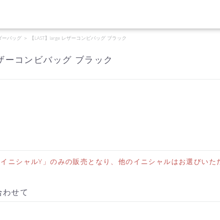
ダーバッグ
＞
【LAST】large レザーコンビバッグ ブラック
e レザーコンビバッグ ブラック
イニシャルY」のみの販売となり、他のイニシャルはお選びいた
合わせて