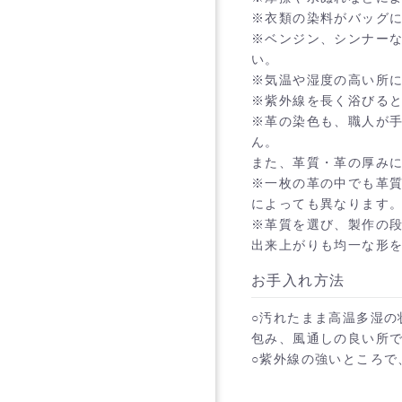
※衣類の染料がバッグに
※ベンジン、シンナー
い。
※気温や湿度の高い所
※紫外線を長く浴びる
※革の染色も、職人が
ん。
また、革質・革の厚み
※一枚の革の中でも革
によっても異なります
※革質を選び、製作の
出来上がりも均一な形
お手入れ方法
○汚れたまま高温多湿の
包み、風通しの良い所
○紫外線の強いところで