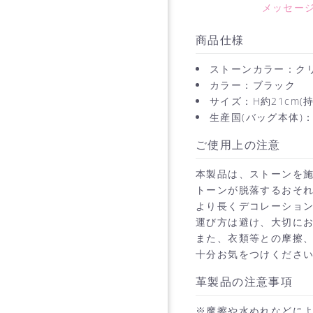
メッセー
商品仕様
ストーンカラー：ク
カラー：ブラック
サイズ：H約21cm(持
生産国(バッグ本体)：K
ご使用上の注意
本製品は、ストーンを
トーンが脱落するおそ
より長くデコレーショ
運び方は避け、大切に
また、衣類等との摩擦
十分お気をつけくださ
革製品の注意事項
※摩擦や水ぬれなどに