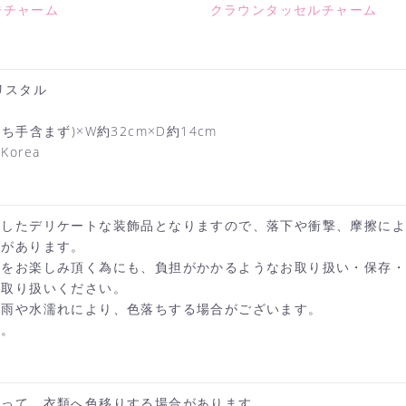
ジチャーム
クラウンタッセルチャーム
リスタル
ち手含まず)×W約32cm×D約14cm
orea
施したデリケートな装飾品となりますので、落下や衝撃、摩擦に
れがあります。
ンをお楽しみ頂く為にも、負担がかかるようなお取り扱い・保存
お取り扱いください。
、雨や水濡れにより、色落ちする場合がございます。
い。
よって、衣類へ色移りする場合があります。