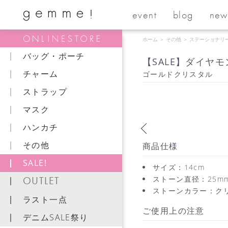
event
blog
new
ホーム
＞
その他
＞
ステーショナリ
バッグ・ポーチ
【SALE】ダイヤ
チャーム
ゴールドクリスタル
ストラップ
マスク
ハンカチ
その他
商品仕様
SALE!
サイズ：14cm
OUTLET
ストーン直径：25m
ストーンカラー：ク
ラスト一点
ご使用上の注意
デニムSALE祭り