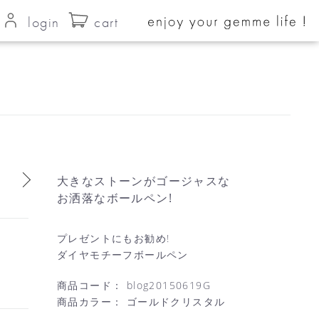
login
cart
大きなストーンがゴージャスな
お洒落なボールペン!
プレゼントにもお勧め!
ダイヤモチーフボールペン
商品コード：
blog20150619G
商品カラー：
ゴールドクリスタル