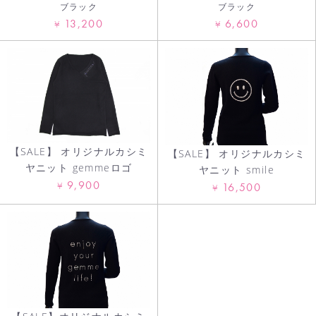
ブラック
ブラック
13,200
6,600
¥
¥
お買い物を続ける
カートへ進む
【SALE】 オリジナルカシミ
【SALE】 オリジナルカシミ
ヤニット gemmeロゴ
ヤニット smile
9,900
¥
16,500
¥