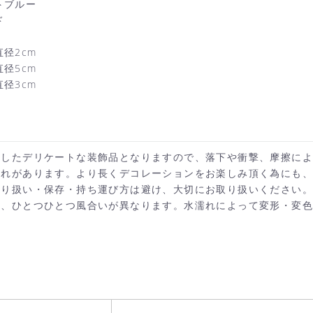
トブルー
ド
径2cm
カートへ進む
お買い物を続ける
径5cm
径3cm
施したデリケートな装飾品となりますので、落下や衝撃、摩擦に
それがあります。より長くデコレーションをお楽しみ頂く為にも
取り扱い・保存・持ち運び方は避け、大切にお取り扱いください。
き、ひとつひとつ風合いが異なります。水濡れによって変形・変