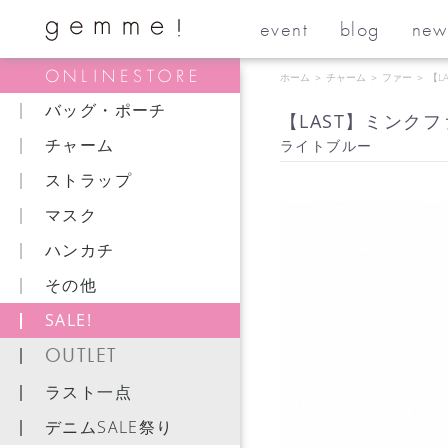
event
blog
new
ホーム
＞
チャーム
＞
ファー
＞
【L
バッグ・ポーチ
【LAST】ミンク
チャーム
ライトブルー
ストラップ
マスク
ハンカチ
その他
SALE!
OUTLET
ラスト一点
デニムSALE祭り