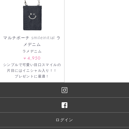
マルチポーチ smileinitial ラ
メデニム
ラメデニム
4,950
¥
シンプルで可愛い目口スマイルの
片目にはイニシャル入り！！
プレゼントに最適！
ログイン