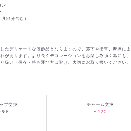
コン
ー
(金具部分含む）
施したデリケートな装飾品となりますので、落下や衝撃、摩擦に
それがあります。より長くデコレーションをお楽しみ頂く為にも
カートへ進む
お買い物を続ける
取り扱い・保存・持ち運び方は避け、大切にお取り扱いください。
ップ交換
チャーム交換
220
ールド
¥