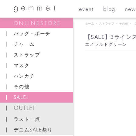
event
blog
new
ホーム
＞
ストラップ
＞
その他
＞
【
バッグ・ポーチ
【SALE】3ライン
チャーム
エメラルドグリーン
ストラップ
マスク
ハンカチ
その他
SALE!
OUTLET
ラスト一点
デニムSALE祭り