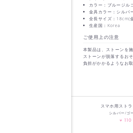
カラー：ブルージル
金具カラー：シルバ
全長サイズ：18cm
生産国：Korea
ご使用上の注意
本製品は、ストーンを
ストーンが脱落するお
負担がかかるようなお
スマホ用ストラ
シルバー/ゴ
110
¥