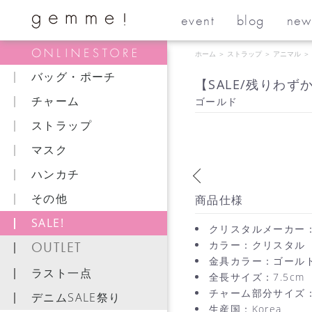
event
blog
new
ホーム
＞
ストラップ
＞
アニマル
＞
バッグ・ポーチ
【SALE/残りわず
チャーム
ゴールド
ストラップ
マスク
ハンカチ
その他
商品仕様
SALE!
クリスタルメーカー：P
OUTLET
カラー：クリスタル
金具カラー：ゴール
ラスト一点
全長サイズ：7.5cm
チャーム部分サイズ：1.
デニムSALE祭り
生産国：Korea