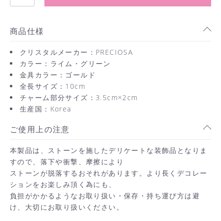
商品仕様
クリスタルメーカー：PRECIOSA
カラー：ライム・グリーン
金具カラー：ゴールド
全長サイズ：10cm
チャーム部分サイズ：3.5cm×2cm
生産国：Korea
ご使用上の注意
本製品は、ストーンを施したデリケートな装飾品となりま
すので、落下や衝撃、摩擦により
ストーンが脱落するおそれがあります。より長くデコレー
ションをお楽しみ頂く為にも、
負担がかかるようなお取り扱い・保存・持ち運び方は避
お買い物を続ける
け、大切にお取り扱いください。