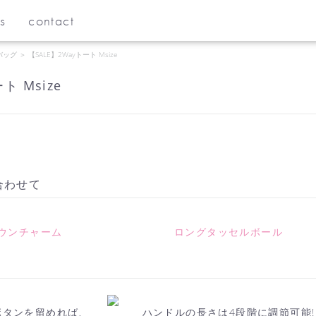
s
contact
バッグ
＞
【SALE】2Wayトート Msize
ト Msize
合わせて
ウンチャーム
ロングタッセルボール
ボタンを留めれば、
ハンドルの長さは4段階に調節可能!