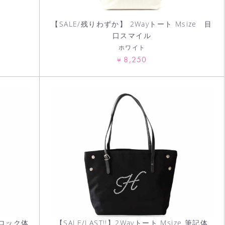
【SALE/残りわずか】 2Wayトート Msize 目
口スマイル
ホワイト
8,250
¥
 ブロック体
【SALE/LAST!!】2Wayトート Msize 筆記体