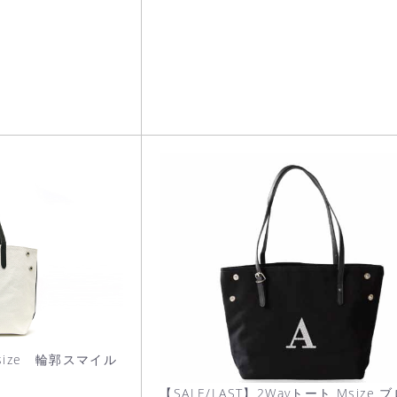
Msize 輪郭スマイル
ト
【SALE/LAST】2Wayトート Msize