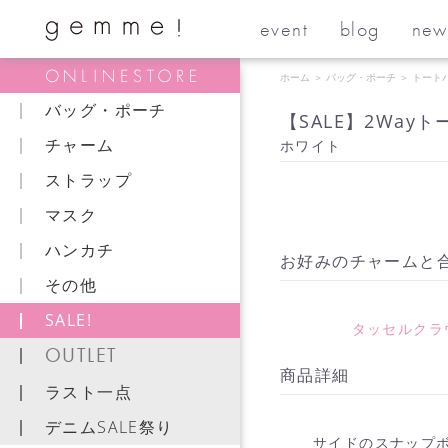
event
blog
new
ホーム
＞
バッグ・ポーチ
＞
トート
バッグ・ポーチ
【SALE】2Wayトー
チャーム
ホワイト
ストラップ
マスク
ハンカチ
お好みのチャームと
その他
SALE!
タッセルクラ
OUTLET
商品詳細
ラスト一点
デニムSALE祭り
サイドのスナップ