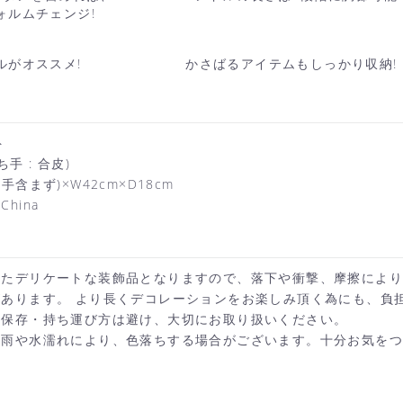
ォルムチェンジ!
ルがオススメ!
かさばるアイテムもしっかり収納!
ト
手 : 合皮)
手含まず)×W42cm×D18cm
hina
したデリケートな装飾品となりますので、落下や衝撃、摩擦によ
あります。 より長くデコレーションをお楽しみ頂く為にも、負
・保存・持ち運び方は避け、大切にお取り扱いください。
、雨や水濡れにより、色落ちする場合がございます。十分お気を