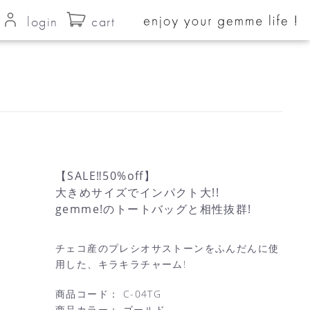
login
cart
【SALE‼︎50%off】
大きめサイズでインパクト大!!
gemme!のトートバッグと相性抜群!
チェコ産のプレシオサストーンをふんだんに使
用した、キラキラチャーム!
商品コード：
C-04TG
商品カラー：
ゴールド