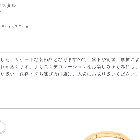
リスタル
ド
cm×7.5cm
施したデリケートな装飾品となりますので、落下や衝撃、摩擦に
それがあります。より長くデコレーションをお楽しみ頂く為にも
カートへ進む
お買い物を続ける
取り扱い・保存・持ち運び方は避け、大切にお取り扱いください。