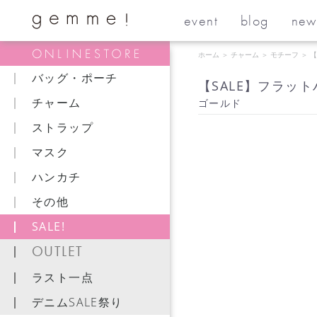
event
blog
new
ホーム
＞
チャーム
＞
モチーフ
＞
【
バッグ・ポーチ
【SALE】フラッ
チャーム
ゴールド
ストラップ
マスク
ハンカチ
その他
SALE!
OUTLET
ラスト一点
デニムSALE祭り