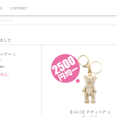
s
contact
・ストラップ
ました
】ベアー S
ー
込）
（税込）
【SALE】テディベア G