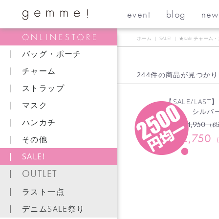
event
blog
new
ホーム
|
SALE!
|
★sale チャーム
バッグ・ポーチ
チャーム
244件
の商品が見つかり
ストラップ
【SALE/LAST
マスク
シルバ
ハンカチ
4,950
¥
（税
2,750
¥
その他
SALE!
OUTLET
ラスト一点
デニムSALE祭り