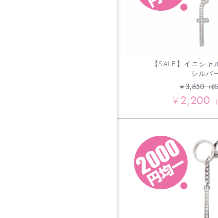
【SALE】イニシャ
シルバ
3,850
¥
（税
2,200
¥