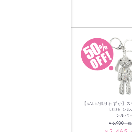
【SALE/残りわずか】
Lsize シ
シルバ
6,930
¥
（税
3,465
¥