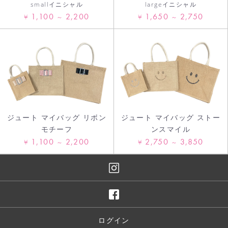
smallイニシャル
largeイニシャル
1,100
2,200
1,650
2,750
¥
¥
～
～
ジュート マイバッグ リボン
ジュート マイバッグ ストー
モチーフ
ンスマイル
1,100
2,200
2,750
3,850
¥
¥
～
～
ログイン