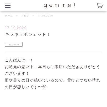
ホーム
＞
ブログ
＞ 17.10.2020
17.10.2020
キラキラポシェット！
aoyama
こんばんはー！
お足元の悪い中、本日もご来店いただきありがとう
ございます！
雨や曇りの日が続いているので、雲ひとつない晴れ
の日が恋しいです〜🥺