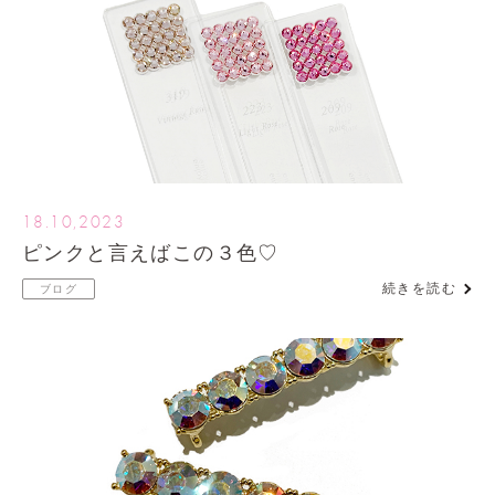
18.10,2023
ピンクと言えばこの３色♡
続きを読む
ブログ