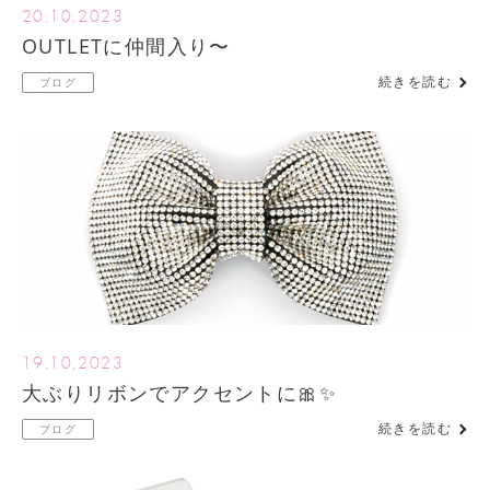
20.10,2023
OUTLETに仲間入り〜
続きを読む
ブログ
19.10,2023
大ぶりリボンでアクセントに🎀✨
続きを読む
ブログ