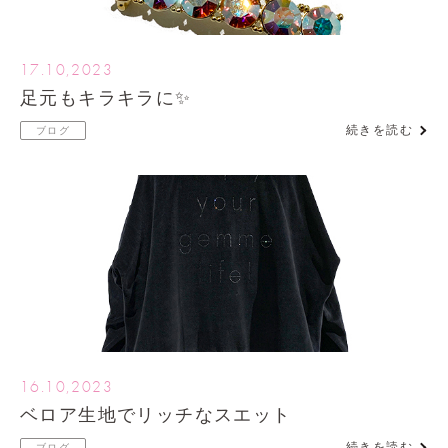
17.10,2023
足元もキラキラに✨
続きを読む
ブログ
16.10,2023
ベロア生地でリッチなスエット
続きを読む
ブログ