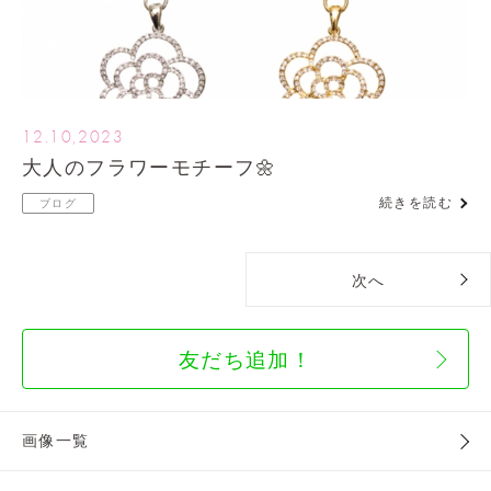
12.10,2023
大人のフラワーモチーフ🌼
続きを読む
ブログ
次へ
友だち追加！
画像一覧