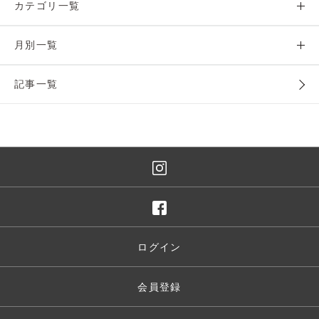
カテゴリ一覧
月別一覧
記事一覧
ログイン
会員登録