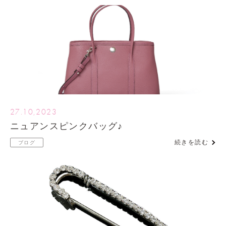
27.10,2023
ニュアンスピンクバッグ♪
続きを読む
ブログ