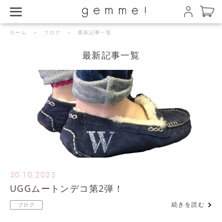
ホーム
＞
ブログ
＞ 最新記事一覧
最新記事一覧
30.10,2023
UGGムートンデコ第2弾！
続きを読む
ブログ