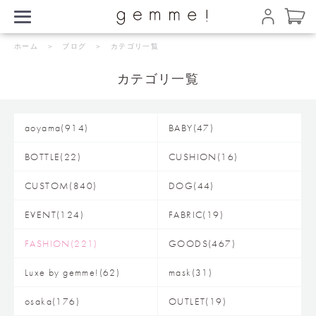
ホーム
＞
ブログ
＞ カテゴリ一覧
カテゴリ一覧
aoyama(914)
BABY(47)
BOTTLE(22)
CUSHION(16)
CUSTOM(840)
DOG(44)
EVENT(124)
FABRIC(19)
FASHION(221)
GOODS(467)
Luxe by gemme!(62)
mask(31)
osaka(176)
OUTLET(19)