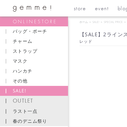
store
event
blo
ホーム
＞
SALE!
＞
SPECIAL PRICE
＞
バッグ・ポーチ
【SALE】2ライン
チャーム
レッド
ストラップ
マスク
ハンカチ
その他
SALE!
OUTLET
ラスト一点
春のデニム祭り