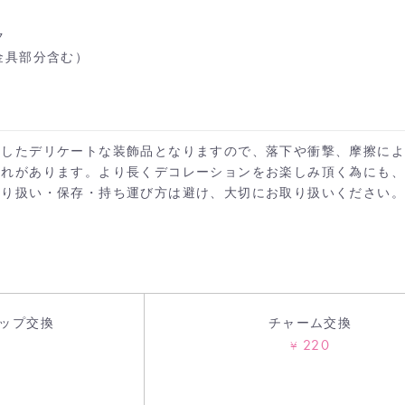
カートへ進む
ク
お買い物を続ける
(金具部分含む）
施したデリケートな装飾品となりますので、落下や衝撃、摩擦に
それがあります。より長くデコレーションをお楽しみ頂く為にも
取り扱い・保存・持ち運び方は避け、大切にお取り扱いください。
ップ交換
チャーム交換
220
¥