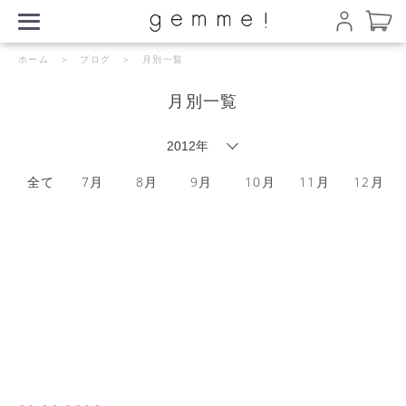
ホーム
＞
ブログ
＞ 月別一覧
月別一覧
全て
7月
8月
9月
10月
11月
12月