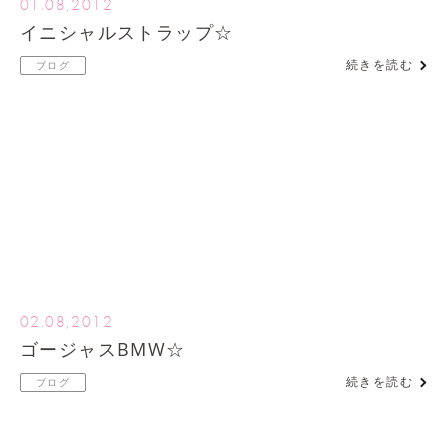
01.08,2012
イニシャルストラップ☆
続きを読む
ブログ
02.08,2012
ゴージャスBMW☆
続きを読む
ブログ