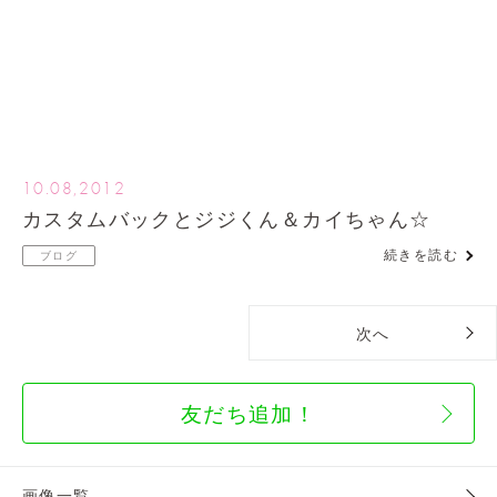
10.08,2012
カスタムバックとジジくん＆カイちゃん☆
続きを読む
ブログ
次へ
友だち追加！
画像一覧