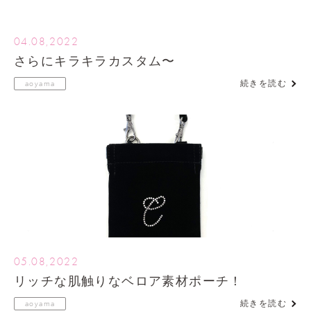
04.08,2022
さらにキラキラカスタム〜
続きを読む
aoyama
05.08,2022
リッチな肌触りなベロア素材ポーチ！
続きを読む
aoyama