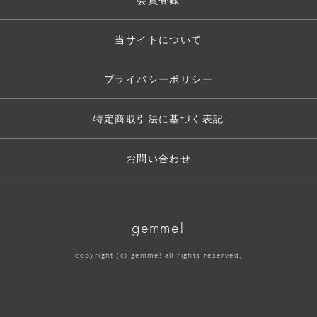
当サイトについて
プライバシーポリシー
特定商取引法に基づく表記
お問い合わせ
gemme!
copyright (c) gemme! all rights reserved.