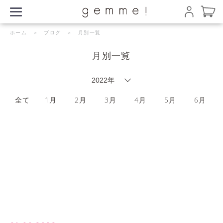
ホーム
＞
ブログ
＞ 月別一覧
月別一覧
全て
1月
2月
3月
4月
5月
6月