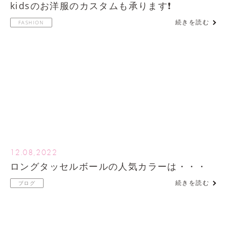
kidsのお洋服のカスタムも承ります❗️
続きを読む
FASHION
12.08,2022
ロングタッセルボールの人気カラーは・・・
続きを読む
ブログ