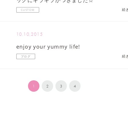
ッグにキラキラがつきました☆
続
CUSTOM
10.10,2015
enjoy your yummy life!
続
ブログ
1
2
3
4