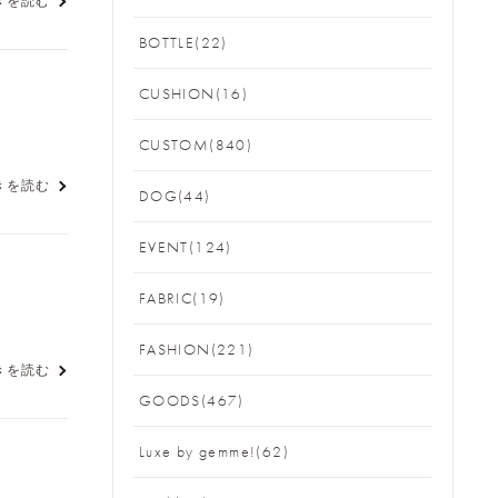
きを読む
BOTTLE(22)
CUSHION(16)
CUSTOM(840)
きを読む
DOG(44)
EVENT(124)
FABRIC(19)
FASHION(221)
きを読む
GOODS(467)
Luxe by gemme!(62)