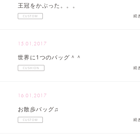
王冠をかぶった。。。
続
CUSTOM
15.01,2017
世界に1つのバッグ＾＾
続
CUSHION
16.01,2017
お散歩バッグ♫
続
CUSTOM