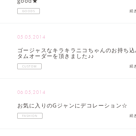
good★
続
GOODS
05.05,2014
ゴージャスなキラキラニコちゃんのお持ち込
タムオーダーを頂きました♪♪
続
CUSTOM
06.05,2014
お気に入りのGジャンにデコレーション☆
続
FASHION