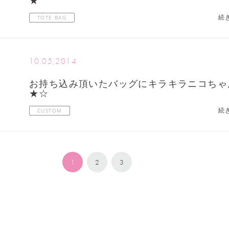
★
続
TOTE BAG
10.05,2014
お持ち込み頂いたバッグにキラキラニコちゃ
★☆
続
CUSTOM
1
2
3