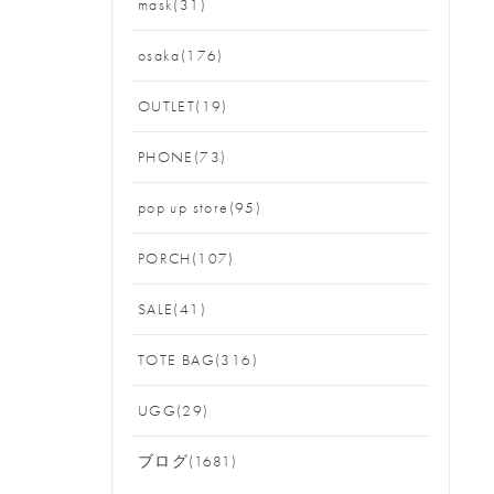
mask(31)
osaka(176)
OUTLET(19)
PHONE(73)
pop up store(95)
PORCH(107)
SALE(41)
TOTE BAG(316)
UGG(29)
ブログ(1681)