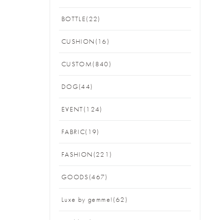
BOTTLE(22)
CUSHION(16)
CUSTOM(840)
DOG(44)
EVENT(124)
FABRIC(19)
FASHION(221)
GOODS(467)
Luxe by gemme!(62)