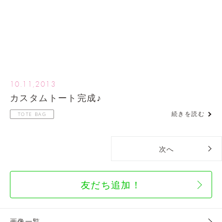
10.11,2013
カスタムトート完成♪
続きを読む
TOTE BAG
次へ
友だち追加！
画像一覧