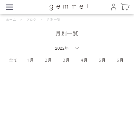
ホーム
＞
ブログ
＞ 月別一覧
月別一覧
全て
1月
2月
3月
4月
5月
6月