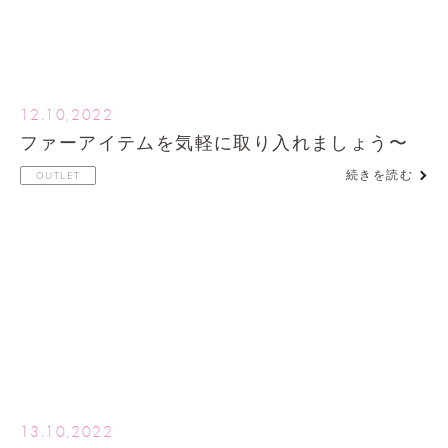
12.10,2022
ファーアイテムを気軽に取り入れましょう〜
続きを読む
OUTLET
13.10,2022