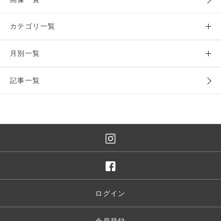
カテゴリ一覧
月別一覧
記事一覧
ログイン
会員登録