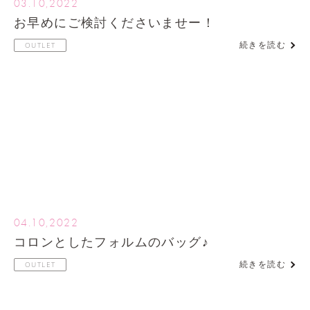
03.10,2022
お早めにご検討くださいませー！
続きを読む
OUTLET
04.10,2022
コロンとしたフォルムのバッグ♪
続きを読む
OUTLET