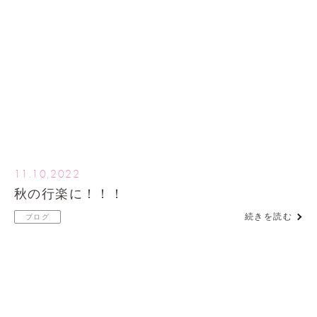
11.10,2022
秋の行楽に！！！
続きを読む
ブログ