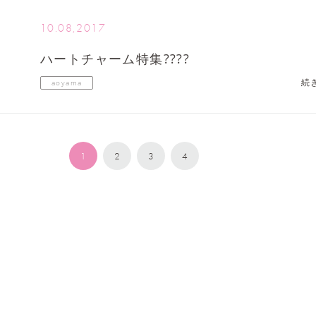
10.08,2017
ハートチャーム特集????
続
aoyama
1
2
3
4