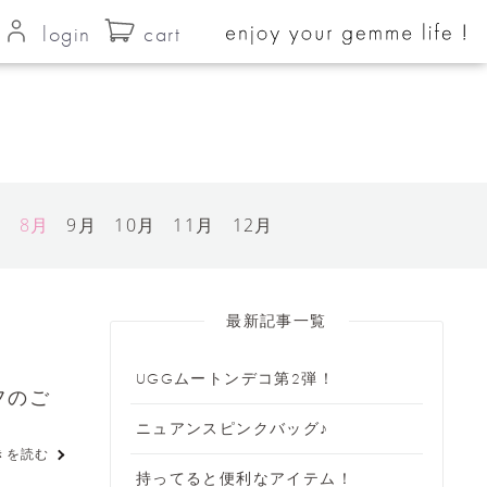
login
cart
月
8月
9月
10月
11月
12月
最新記事一覧
UGGムートンデコ第2弾！
フのご
ニュアンスピンクバッグ♪
きを読む
持ってると便利なアイテム！