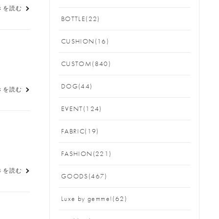
きを読む
BOTTLE(22)
CUSHION(16)
CUSTOM(840)
DOG(44)
きを読む
EVENT(124)
FABRIC(19)
FASHION(221)
きを読む
GOODS(467)
Luxe by gemme!(62)